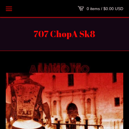
0 items /
$
0.00
USD
707 ChopA Sk8